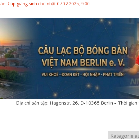
áo: Cúp giáng sinh chủ nhật 07.12.2025, 9:00.
ng bàn GERMAN OPEN 10.10-11.10.2026
 thành viên CLBBB Việt Nam Berlin 14.06.2026
Ả VÀ XẾP HẠNG GIẢI BÓNG BÀN THÂN THIỆN BUDAPEST 2026
NG GIẢI BÓNG BÀN THÂN THIỆN BUDAPEST 02.05-03.05.2026
Địa chỉ sân tập: Hagenstr. 26, D-10365 Berlin – Thời gian 