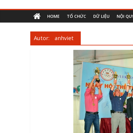
HOME
TỔ CHỨC
DỮ LIỆU
NỘI QU
Autor:
anhviet