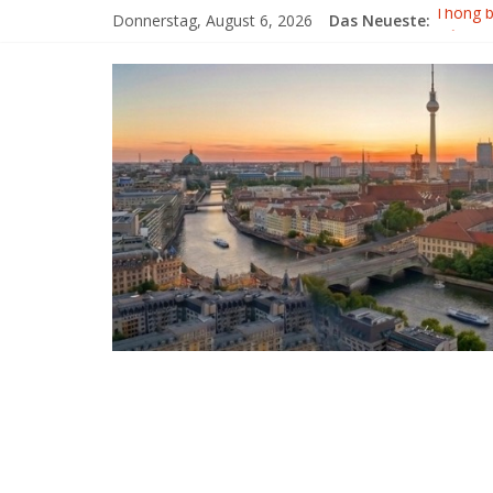
Donnerstag, August 6, 2026
Das Neueste:
Thông b
Giải bó
Đại hội
KẾT QU
XẾP BẢ