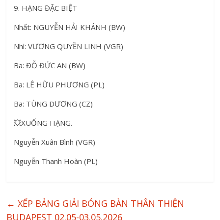
9. HẠNG ĐẶC BIỆT
Nhất: NGUYỄN HẢI KHÁNH (BW)
Nhì: VƯƠNG QUYỀN LINH (VGR)
Ba: ĐỖ ĐỨC AN (BW)
Ba: LÊ HỮU PHƯƠNG (PL)
Ba: TÙNG DƯƠNG (CZ)
💥XUỐNG HẠNG.
Nguyễn Xuân Bình (VGR)
Nguyễn Thanh Hoàn (PL)
←
XẾP BẢNG GIẢI BÓNG BÀN THÂN THIỆN
BUDAPEST 02.05-03.05.2026