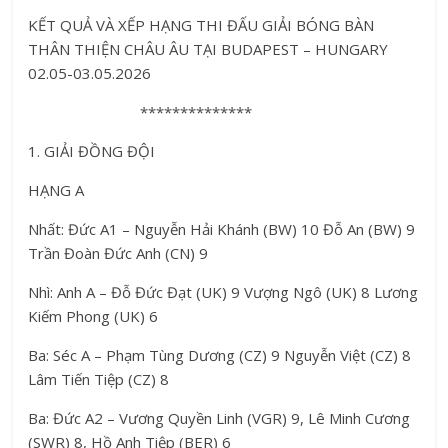
KẾT QUẢ VÀ XẾP HẠNG THI ĐẤU GIẢI BÓNG BÀN
THÂN THIỆN CHÂU ÂU TẠI BUDAPEST – HUNGARY
02.05-03.05.2026
**************
1. GIẢI ĐỒNG ĐỘI
HẠNG A
Nhất: Đức A1 – Nguyễn Hải Khánh (BW) 10 Đỗ An (BW) 9
Trần Đoàn Đức Anh (CN) 9
Nhì: Anh A – Đỗ Đức Đạt (UK) 9 Vượng Ngô (UK) 8 Lương
Kiếm Phong (UK) 6
Ba: Séc A – Phạm Tùng Dương (CZ) 9 Nguyễn Việt (CZ) 8
Lâm Tiến Tiệp (CZ) 8
Ba: Đức A2 – Vương Quyền Linh (VGR) 9, Lê Minh Cương
(SWR) 8, Hồ Anh Tiệp (BER) 6