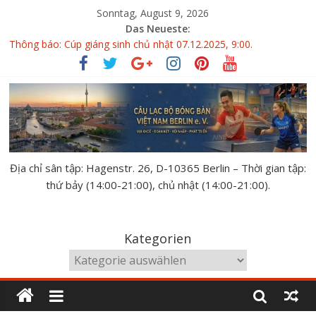
Sonntag, August 9, 2026
Das Neueste:
Thông báo: Cúp giáng sinh chủ nhật 07.12.2025, 9:00.
Giải bóng bàn GERMAN OPEN 10.10-11.10.2026
Đại hội thành viên CLBBB Việt Nam Berlin 14.06.2026
KẾT QUẢ VÀ XẾP HẠNG GIẢI BÓNG BÀN THÂN THIỆN
BUDAPEST 2026
XẾP BẢNG GIẢI BÓNG BÀN THÂN THIỆN BUDAPEST 02.05-
03.05.2026
Địa chỉ sân tập: Hagenstr. 26, D-10365 Berlin – Thời gian tập:
thứ bảy (14:00-21:00), chủ nhật (14:00-21:00).
Kategorien