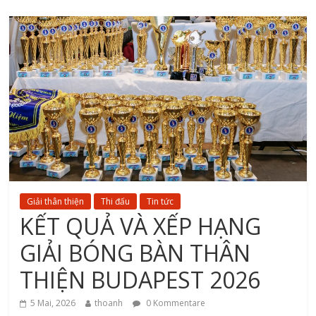
Giải thân thiện
Thi đấu
Tin tức
KẾT QUẢ VÀ XẾP HẠNG
GIẢI BÓNG BÀN THÂN
THIỆN BUDAPEST 2026
5 Mai, 2026
thoanh
0 Kommentare