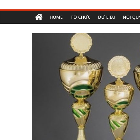
HOME
TỔ CHỨC
DỮ LIỆU
NỘI QU