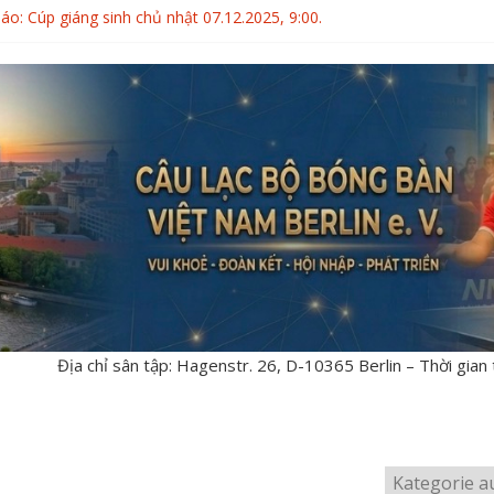
áo: Cúp giáng sinh chủ nhật 07.12.2025, 9:00.
ng bàn GERMAN OPEN 10.10-11.10.2026
 thành viên CLBBB Việt Nam Berlin 14.06.2026
Ả VÀ XẾP HẠNG GIẢI BÓNG BÀN THÂN THIỆN BUDAPEST 2026
NG GIẢI BÓNG BÀN THÂN THIỆN BUDAPEST 02.05-03.05.2026
Địa chỉ sân tập: Hagenstr. 26, D-10365 Berlin – Thời gian 