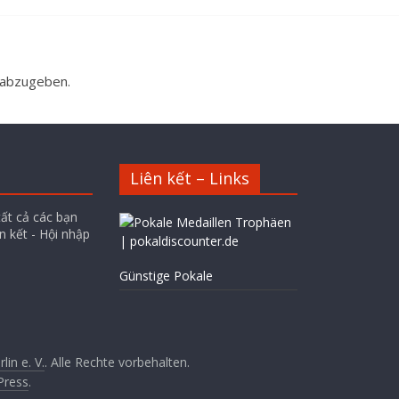
 abzugeben.
Liên kết – Links
tất cả các bạn
n kết - Hội nhập
Günstige Pokale
in e. V.
. Alle Rechte vorbehalten.
Press
.