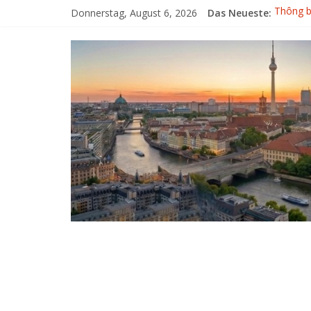
Donnerstag, August 6, 2026
Das Neueste:
Thông b
Giải bó
Đại hội
KẾT QU
XẾP BẢ