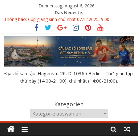
Donnerstag, August 6, 2026
Das Neueste:
Thông báo: Cúp giáng sinh chủ nhật 07.12.2025, 9:00.
Giải bóng bàn GERMAN OPEN 10.10-11.10.2026
Đại hội thành viên CLBBB Việt Nam Berlin 14.06.2026
KẾT QUẢ VÀ XẾP HẠNG GIẢI BÓNG BÀN THÂN THIỆN
BUDAPEST 2026
XẾP BẢNG GIẢI BÓNG BÀN THÂN THIỆN BUDAPEST 02.05-
03.05.2026
Địa chỉ sân tập: Hagenstr. 26, D-10365 Berlin – Thời gian tập:
thứ bảy (14:00-21:00), chủ nhật (14:00-21:00).
Kategorien