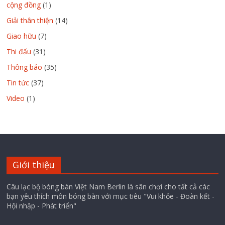
cộng đồng
(1)
Giải thân thiện
(14)
Giao hữu
(7)
Thi đấu
(31)
Thông báo
(35)
Tin tức
(37)
Video
(1)
Giới thiệu
Câu lạc bộ bóng bàn Việt Nam Berlin là sân chơi cho tất cả các
bạn yêu thích môn bóng bàn với mục tiêu "Vui khỏe - Đoàn kết -
Hội nhập - Phát triển"