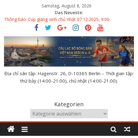
Samstag, August 8, 2026
Das Neueste:
Thông báo: Cúp giáng sinh chủ nhật 07.12.2025, 9:00.
Giải bóng bàn GERMAN OPEN 10.10-11.10.2026
Đại hội thành viên CLBBB Việt Nam Berlin 14.06.2026
KẾT QUẢ VÀ XẾP HẠNG GIẢI BÓNG BÀN THÂN THIỆN
BUDAPEST 2026
XẾP BẢNG GIẢI BÓNG BÀN THÂN THIỆN BUDAPEST 02.05-
03.05.2026
Địa chỉ sân tập: Hagenstr. 26, D-10365 Berlin – Thời gian tập:
thứ bảy (14:00-21:00), chủ nhật (14:00-21:00).
Kategorien