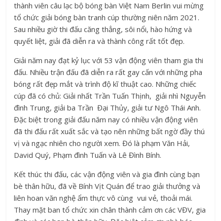
thành viên câu lạc bộ bóng bàn Việt Nam Berlin vui mừng
tổ chức giải bóng bàn tranh cúp thường niên năm 2021.
Sau nhiều giờ thi đấu căng thẳng, sôi nổi, hào hứng và
quyết liệt, giải đã diễn ra và thành công rất tốt đẹp.
Giải năm nay đạt kỷ lục với 53 vận động viên tham gia thi
đấu. Nhiều trận đấu đã diễn ra rất gay cấn với những pha
bóng rất đẹp mắt và trình độ kĩ thuật cao. Những chiếc
cúp đã có chủ: Giải nhất Trần Tuấn Thịnh, giải nhì Nguyễn
đình Trung, giải ba Trần Đại Thủy, giải tư Ngô Thái Anh.
Đặc biệt trong giải đấu năm nay có nhiều vận động viên
đã thi đấu rất xuất sắc và tạo nên những bất ngờ đầy thú
vị và ngạc nhiên cho người xem. Đó là phạm Văn Hải,
David Quý, Phạm đình Tuấn và Lê Đình Bính.
Kết thúc thi đấu, các vận động viên và gia đình cùng bạn
bè thân hữu, đã về Bính Vịt Quán để trao giải thưởng và
liên hoan văn nghệ ẩm thực vô cùng vui vẻ, thoải mái.
Thay mặt ban tổ chức xin chân thành cảm ơn các VĐV, gia