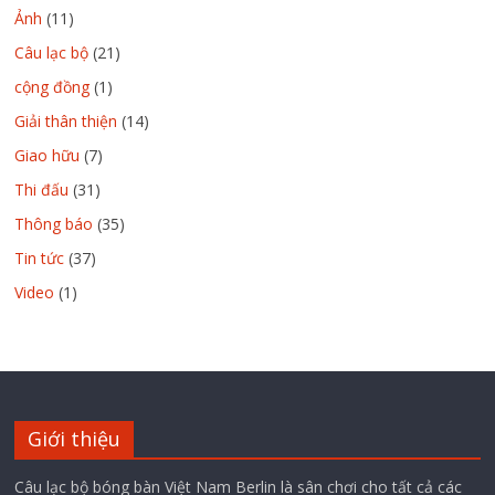
Ảnh
(11)
Câu lạc bộ
(21)
cộng đồng
(1)
Giải thân thiện
(14)
Giao hữu
(7)
Thi đấu
(31)
Thông báo
(35)
Tin tức
(37)
Video
(1)
Giới thiệu
Câu lạc bộ bóng bàn Việt Nam Berlin là sân chơi cho tất cả các