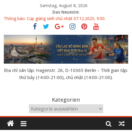
Samstag, August 8, 2026
Das Neueste:
Thông báo: Cúp giáng sinh chủ nhật 07.12.2025, 9:00.
Giải bóng bàn GERMAN OPEN 10.10-11.10.2026
Đại hội thành viên CLBBB Việt Nam Berlin 14.06.2026
KẾT QUẢ VÀ XẾP HẠNG GIẢI BÓNG BÀN THÂN THIỆN
BUDAPEST 2026
XẾP BẢNG GIẢI BÓNG BÀN THÂN THIỆN BUDAPEST 02.05-
03.05.2026
Địa chỉ sân tập: Hagenstr. 26, D-10365 Berlin – Thời gian tập:
thứ bảy (14:00-21:00), chủ nhật (14:00-21:00).
Kategorien